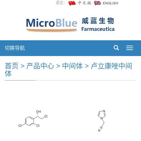
语言：
切换导航
切
换
导
首页
>
产品中心
>
中间体
>
卢立康唑中间
航
体